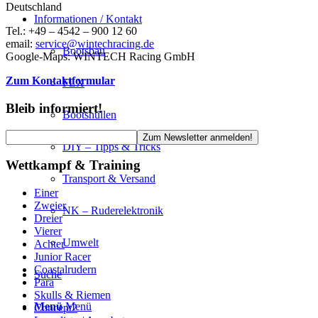
Deutschland
Informationen / Kontakt
Tel.: +49 – 4542 – 900 12 60
email:
service@wintechracing.de
Bootsbau
Google-Maps: WINTECH Racing GmbH
Zum Kontaktformular
FLX
Bleib informiert!
Bootshüllen
DIY – Tipps & Tricks
Wettkampf & Training
Transport & Versand
Einer
Zweier
NK – Ruderelektronik
Dreier
Vierer
Umwelt
Achter
Junior Racer
Coastalrudern
Suche
Para
Skulls & Riemen
Menü
Menü
Concept2