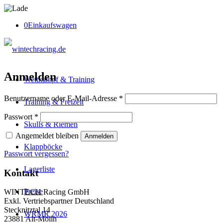
0
Einkaufswagen
Anmelden
Wettkampf & Training
Erforderlich
Benutzername oder E-Mail-Adresse
*
Training & Freizeit
Erforderlich
Passwort
*
Skulls & Riemen
Angemeldet bleiben
Anmelden
Klappböcke
Passwort vergessen?
Lagerliste
Kontakt
Preise
WINTECH Racing GmbH
Exkl. Vertriebspartner Deutschland
Stecknitztal 14
WRMR 2026
23881 Alt-Mölln