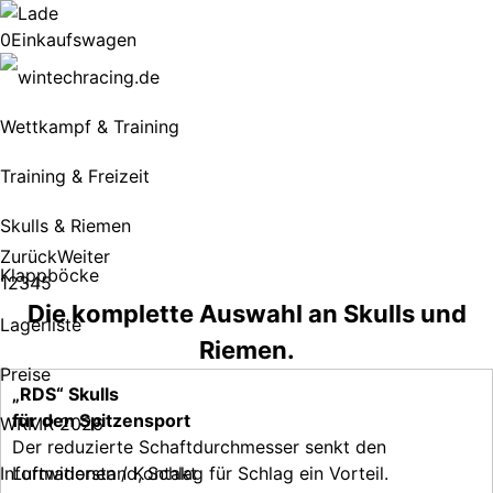
0
Einkaufswagen
Wettkampf & Training
Training & Freizeit
Skulls & Riemen
Zurück
Weiter
Klappböcke
1
2
3
4
5
Die komplette Auswahl an
Skulls und
Lagerliste
Riemen.
Preise
„RDS“ Skulls
für den Spitzensport
WRMR 2026
Der reduzierte Schaftdurchmesser senkt den
Informationen / Kontakt
Luftwiderstand, Schlag für Schlag ein Vorteil.