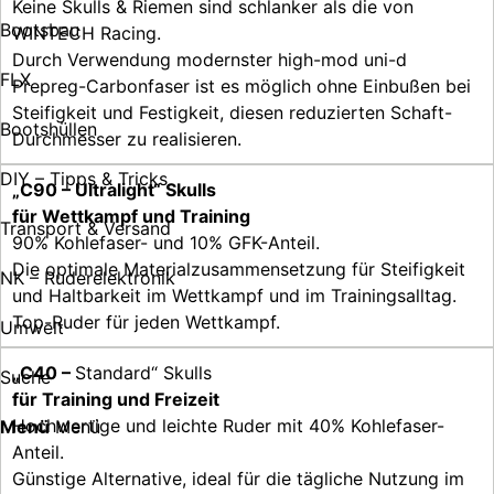
Keine Skulls & Riemen sind schlanker als die von
Bootsbau
WINTECH Racing.
Durch Verwendung modernster high-mod uni-d
FLX
Prepreg-Carbonfaser ist es möglich ohne Einbußen bei
Steifigkeit und Festigkeit, diesen reduzierten Schaft-
Bootshüllen
Durchmesser zu realisieren.
DIY – Tipps & Tricks
„C90 – Ultralight“ Skulls
für Wettkampf und Training
Transport & Versand
90% Kohlefaser- und 10% GFK-Anteil.
Die optimale Materialzusammensetzung für Steifigkeit
NK – Ruderelektronik
und Haltbarkeit im Wettkampf und im Trainingsalltag.
Top-Ruder für jeden Wettkampf.
Umwelt
„C40 –
Standard“ Skulls
Suche
für Training und Freizeit
Hochwertige und leichte Ruder mit 40% Kohlefaser-
Menü
Menü
Anteil.
Günstige Alternative, ideal für die tägliche Nutzung im