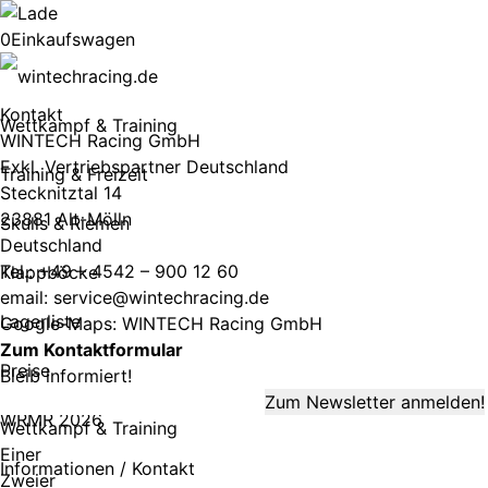
0
Einkaufswagen
Kontakt
Wettkampf & Training
WINTECH Racing GmbH
Exkl. Vertriebspartner Deutschland
Training & Freizeit
Stecknitztal 14
23881 Alt-Mölln
Skulls & Riemen
Deutschland
Tel.: +49 – 4542 – 900 12 60
Klappböcke
email:
service@wintechracing.de
Lagerliste
Google-Maps: WINTECH Racing GmbH
Zum Kontaktformular
Preise
Bleib informiert!
WRMR 2026
Wettkampf & Training
Einer
Informationen / Kontakt
Zweier